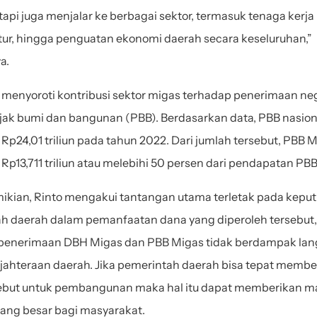
tapi juga menjalar ke berbagai sektor, termasuk tenaga kerja l
ktur, hingga penguatan ekonomi daerah secara keseluruhan,” 
a.
a menyoroti kontribusi sektor migas terhadap penerimaan neg
jak bumi dan bangunan (PBB). Berdasarkan data, PBB nasiona
p24,01 triliun pada tahun 2022. Dari jumlah tersebut, PBB M
p13,711 triliun atau melebihi 50 persen dari pendapatan PBB 
ikian, Rinto mengakui tantangan utama terletak pada keput
h daerah dalam pemanfaatan dana yang diperoleh tersebut, 
penerimaan DBH Migas dan PBB Migas tidak berdampak lan
jahteraan daerah. Jika pemerintah daerah bisa tepat membe
ebut untuk pembangunan maka hal itu dapat memberikan ma
ang besar bagi masyarakat.