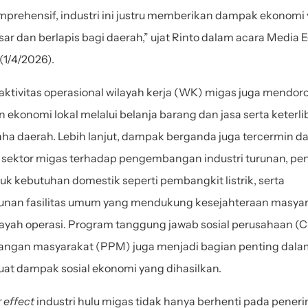
mprehensif, industri ini justru memberikan dampak ekonomi 
ar dan berlapis bagi daerah,” ujat Rinto dalam acara Media E
(1/4/2026).
, aktivitas operasional wilayah kerja (WK) migas juga mendoro
 ekonomi lokal melalui belanja barang dan jasa serta keterli
ha daerah. Lebih lanjut, dampak berganda juga tercermin dar
i sektor migas terhadap pengembangan industri turunan, pen
uk kebutuhan domestik seperti pembangkit listrik, serta 
an fasilitas umum yang mendukung kesejahteraan masyara
ilayah operasi. Program tanggung jawab sosial perusahaan (C
gan masyarakat (PPM) juga menjadi bagian penting dalam
t dampak sosial ekonomi yang dihasilkan.
 effect 
industri hulu migas tidak hanya berhenti pada pener