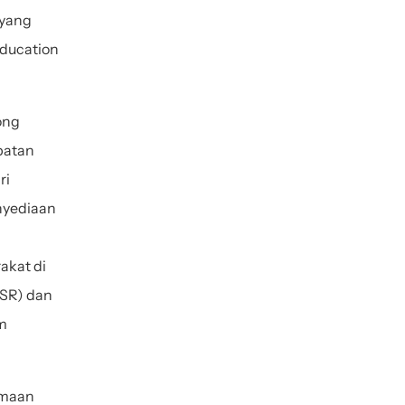
yang 
ducation 
ng 
batan 
i 
yediaan 
kat di 
SR) dan 
 
imaan 