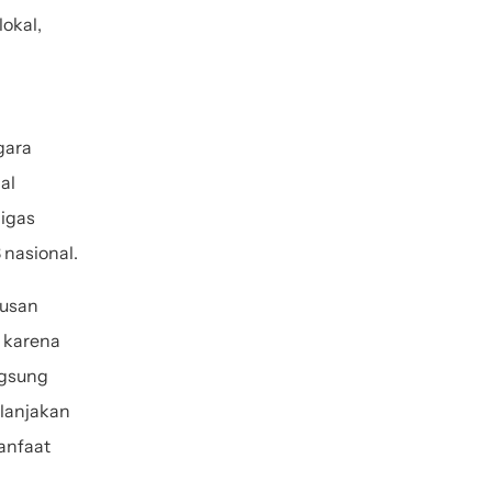
okal, 
ara 
l 
igas 
nasional. 
usan 
karena 
gsung 
lanjakan 
nfaat 