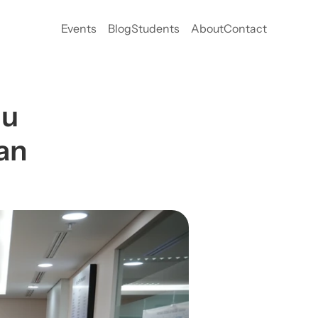
Events
Blog
Students
About
Contact
u 
n 