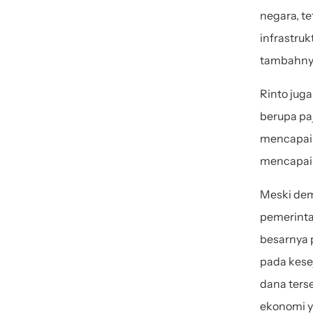
negara, te
infrastru
tambahny
Rinto jug
berupa pa
mencapai R
mencapai R
Meski dem
pemerinta
besarnya 
pada kese
dana ters
ekonomi y