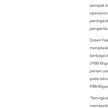
dampak b
operasion
peningkat
pengemban
Dosen Fak
menjelaska
berbagai 
(PBB Migas
persen ya
pada tahu
PBB Migas 
“Seringka
memberikan