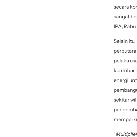
secara ko
sangat bes
IPA, Rabu 
Selain itu
perputaran
pelaku usa
kontribus
energi unt
pembangun
sekitar w
pengemban
memperkua
“
Multiplier