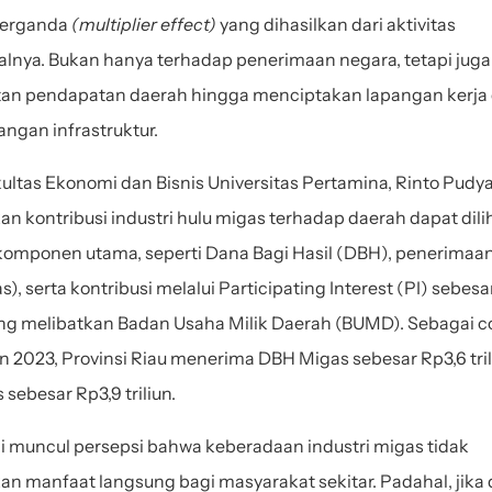
erganda
 (multiplier effect)
 yang dihasilkan dari aktivitas 
alnya. Bukan hanya terhadap penerimaan negara, tetapi juga 
an pendapatan daerah hingga menciptakan lapangan kerja 
gan infrastruktur. 
ultas Ekonomi dan Bisnis Universitas Pertamina, Rinto Pudya
n kontribusi industri hulu migas terhadap daerah dapat diliha
komponen utama, seperti Dana Bagi Hasil (DBH), penerimaan
), serta kontribusi melalui Participating Interest (PI) sebesar
ng melibatkan Badan Usaha Milik Daerah (BUMD). Sebagai co
n 2023, Provinsi Riau menerima DBH Migas sebesar Rp3,6 tril
sebesar Rp3,9 triliun.
li muncul persepsi bahwa keberadaan industri migas tidak 
 manfaat langsung bagi masyarakat sekitar. Padahal, jika di