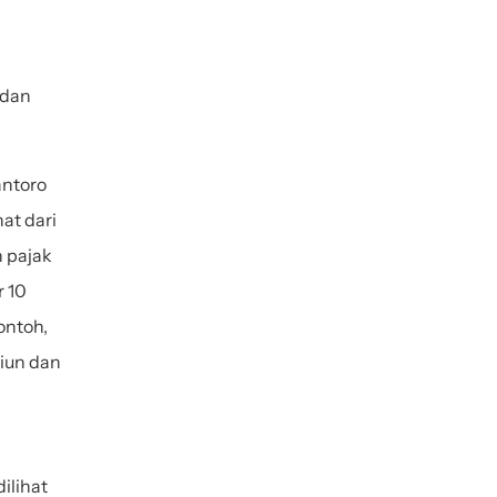
dan 
ntoro 
t dari 
 pajak 
 10 
ntoh, 
iun dan 
lihat 