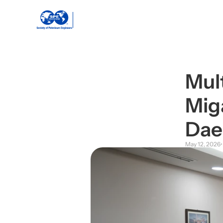
Java
Section
Mult
Mig
Dae
May 12, 2026
•