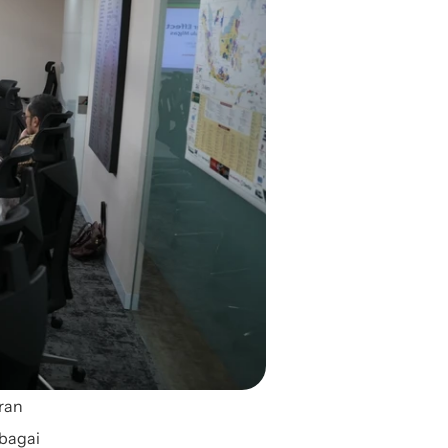
ran 
agai 